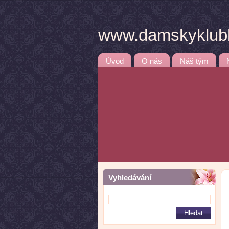
www.damskyklubb
Úvod
O nás
Náš tým
Vyhledávání