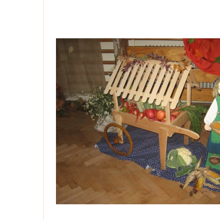
Kznašichakcína-