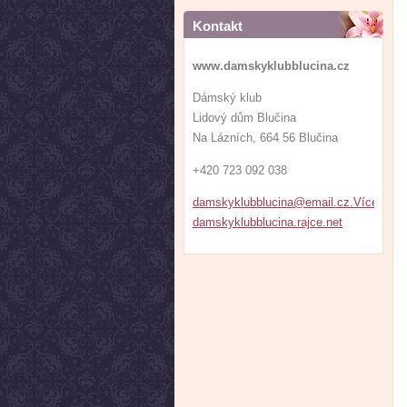
Kontakt
www.damskyklubblucina.cz
Dámský klub
Lidový dům Blučina
Na Lázních, 664 56 Blučina
+420 723 092 038
damskyklubblucina@email.cz.VíceFOTE
damskyklubblucina.rajce.net