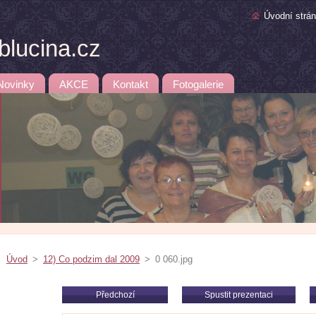
Úvodní strá
lucina.cz
Novinky
AKCE
Kontakt
Fotogalerie
Úvod
>
12) Co podzim dal 2009
>
0 060.jpg
Předchozí
Spustit prezentaci