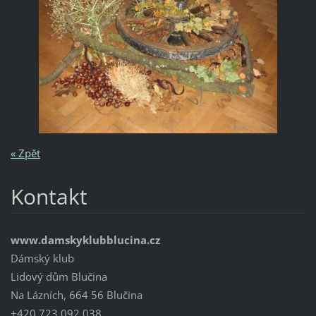
« Zpět
Kontakt
www.damskyklubblucina.cz
Dámský klub
Lidový dům Blučina
Na Lázních, 664 56 Blučina
+420 723 092 038