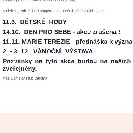
Vážení příznivci dámského klubu Blučina,
na letošní rok 2017 plánujeme uskutečnit následující akce.
11.6. DĚTSKÉ HODY
14.10. DEN PRO SEBE - akce zrušena !
11.11. MARIE TEREZIE - přednáška k výz
2. - 3. 12. VÁNOČNÍ VÝSTAVA
Pozvánky na tyto akce budou na našich
Kznašichakcína-
zveřejněny.
Váš Dámský klub Blučina