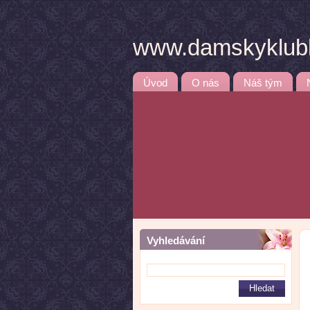
www.damskyklubb
Úvod
O nás
Náš tým
Vyhledávání