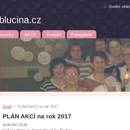
Úvodní strá
lucina.cz
Novinky
AKCE
Kontakt
Fotogalerie
Úvod
>
PLÁN AKCÍ na rok 2017
PLÁN AKCÍ na rok 2017
22.02.2017 22:06