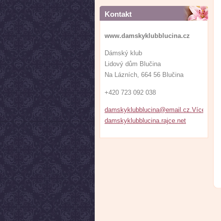
Kontakt
www.damskyklubblucina.cz
Dámský klub
Lidový dům Blučina
Na Lázních, 664 56 Blučina
+420 723 092 038
damskyklubblucina@email.cz.VíceFOTE
damskyklubblucina.rajce.net