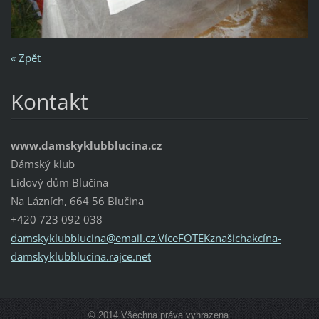
« Zpět
Kontakt
www.damskyklubblucina.cz
Dámský klub
Lidový dům Blučina
Na Lázních, 664 56 Blučina
+420 723 092 038
damskyklubblucina@email.cz.VíceFOTEKznašichakcína-
damskyklubblucina.rajce.net
© 2014 Všechna práva vyhrazena.