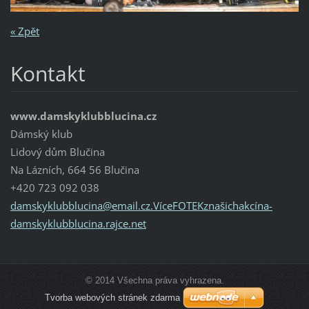
« Zpět
Kontakt
www.damskyklubblucina.cz
Dámský klub
Lidový dům Blučina
Na Lázních, 664 56 Blučina
+420 723 092 038
damskyklubblucina@email.cz.VíceFOTEKznašichakcína-
damskyklubblucina.rajce.net
© 2014 Všechna práva vyhrazena.
Tvorba webových stránek zdarma