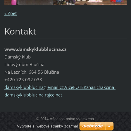
« Zpět
Kontakt
www.damskyklubblucina.cz
Dámský klub
Lidový dům Blučina
Na Lázních, 664 56 Blučina
+420 723 092 038
damskyklubblucina@email.cz.VíceFOTEKznašichakcína-
damskyklubblucina.rajce.net
© 2014 Všechna práva vyhrazena.
Vytvořte si webové stránky zdarma!