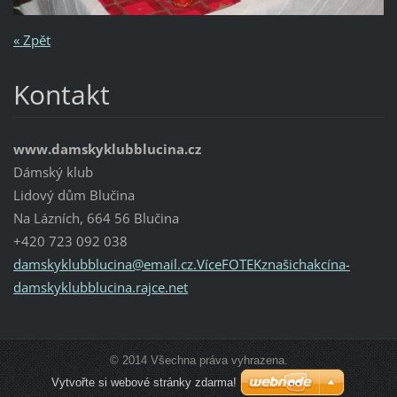
« Zpět
Kontakt
www.damskyklubblucina.cz
Dámský klub
Lidový dům Blučina
Na Lázních, 664 56 Blučina
+420 723 092 038
damskyklubblucina@email.cz.VíceFOTEKznašichakcína-
damskyklubblucina.rajce.net
© 2014 Všechna práva vyhrazena.
Vytvořte si webové stránky zdarma!