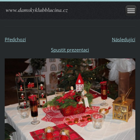
www.damskyklubblucina.cz
Předchozí
Následující
Spustit prezentaci