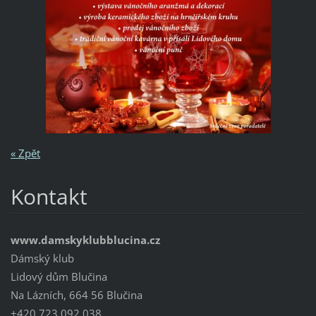
« Zpět
Kontakt
www.damskyklubblucina.cz
Dámský klub
Lidový dům Blučina
Na Lázních, 664 56 Blučina
+420 723 092 038