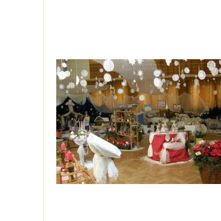
Kznašichakcína-