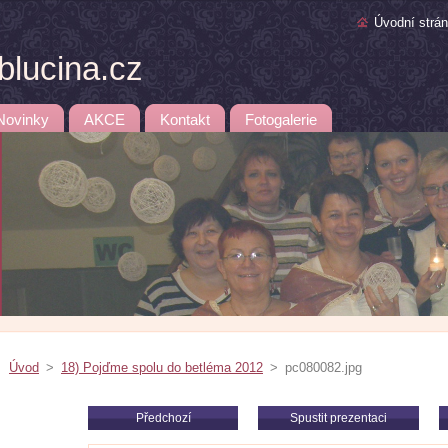
Úvodní strá
lucina.cz
Novinky
AKCE
Kontakt
Fotogalerie
Úvod
>
18) Pojďme spolu do betléma 2012
>
pc080082.jpg
Předchozí
Spustit prezentaci