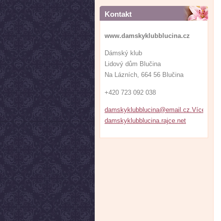
Kontakt
www.damskyklubblucina.cz
Dámský klub
Lidový dům Blučina
Na Lázních, 664 56 Blučina
+420 723 092 038
damskyklubblucina@email.cz.VíceFOTE
damskyklubblucina.rajce.net