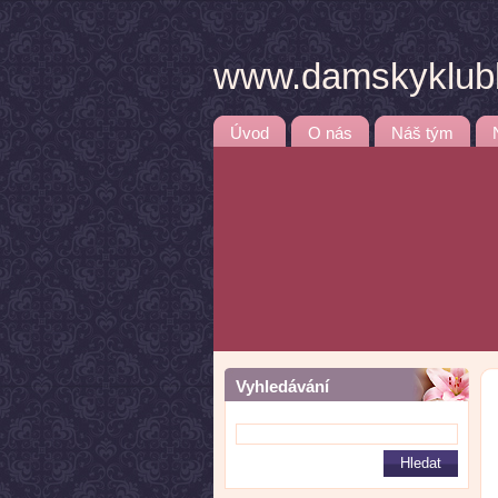
www.damskyklubb
Úvod
O nás
Náš tým
Vyhledávání