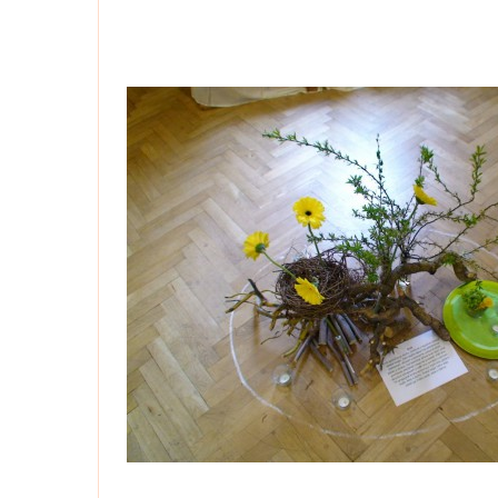
Kznašichakcína-