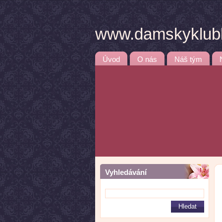
www.damskyklubb
Úvod
O nás
Náš tým
Vyhledávání