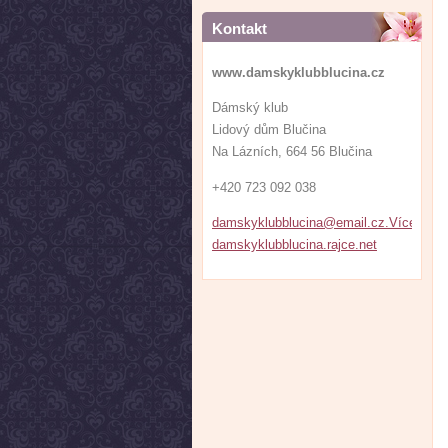
Kontakt
www.damskyklubblucina.cz
Dámský klub
Lidový dům Blučina
Na Lázních, 664 56 Blučina
+420 723 092 038
damskyklubblucina@email.cz.VíceFOTE
damskyklubblucina.rajce.net