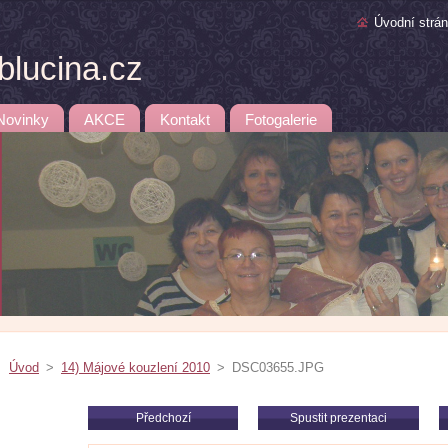
Úvodní strá
lucina.cz
Novinky
AKCE
Kontakt
Fotogalerie
Úvod
>
14) Májové kouzlení 2010
>
DSC03655.JPG
Předchozí
Spustit prezentaci