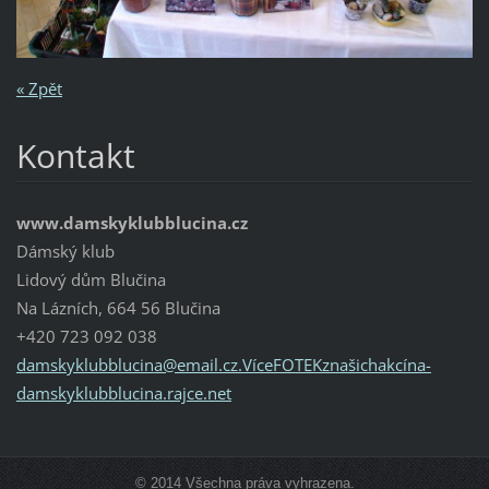
« Zpět
Kontakt
www.damskyklubblucina.cz
Dámský klub
Lidový dům Blučina
Na Lázních, 664 56 Blučina
+420 723 092 038
damskyklubblucina@email.cz.VíceFOTEKznašichakcína-
damskyklubblucina.rajce.net
© 2014 Všechna práva vyhrazena.