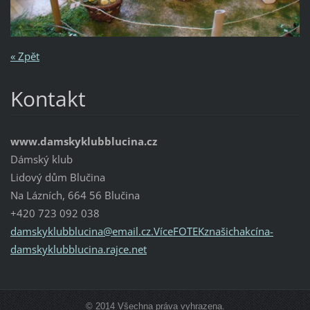
« Zpět
Kontakt
www.damskyklubblucina.cz
Dámský klub
Lidový dům Blučina
Na Lázních, 664 56 Blučina
+420 723 092 038
damskyklubblucina@email.cz.VíceFOTEKznašichakcína-
damskyklubblucina.rajce.net
© 2014 Všechna práva vyhrazena.