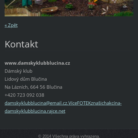
« Zpět
Kontakt
www.damskyklubblucina.cz
Dámský klub
Lidový dům Blučina
Na Lázních, 664 56 Blučina
+420 723 092 038
damskyklubblucina@email.cz.VíceFOTEKznašichakcína-
damskyklubblucina.rajce.net
© 2014 Všechna práva vyhrazena.