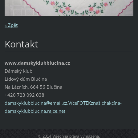
« Zpět
Kontakt
www.damskyklubblucina.cz
Dámský klub
Lidový dům Blučina
Na Lázních, 664 56 Blučina
+420 723 092 038
damskyklubblucina@email.cz.VíceFOTEKznašichakcína-
damskyklubblucina.rajce.net
© 2014 Všechna práva vyhrazena.