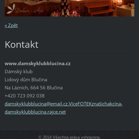
« Zpět
Kontakt
www.damskyklubblucina.cz
Dámský klub
Lidový dům Blučina
Na Lázních, 664 56 Blučina
+420 723 092 038
damskyklubblucina@email.cz.VíceFOTEKznašichakcína-
damskyklubblucina.rajce.net
© 2014 Všechna práva vyhrazena.