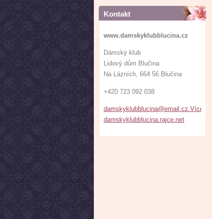
Kontakt
www.damskyklubblucina.cz
Dámský klub
Lidový dům Blučina
Na Lázních, 664 56 Blučina
+420 723 092 038
damskyklubblucina@email.cz.VíceFOTE
damskyklubblucina.rajce.net