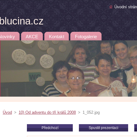
Úvodní strá
lucina.cz
Novinky
AKCE
Kontakt
Fotogalerie
Úvod
>
10) Od adventu do tří králů 2008
>
1_052.jpg
Předchozí
Spustit prezentaci