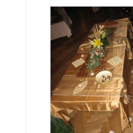
Kznašichakcína-