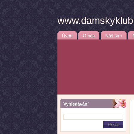
www.damskyklubb
Úvod
O nás
Náš tým
Vyhledávání