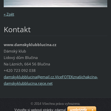
« Zpět
Kontakt
www.damskyklubblucina.cz
Dámský klub
Lidový dům Blučina
Na Lázních, 664 56 Blučina
+420 723 092 038
damskyklubblucina@email.cz.VíceFOTEKznašichakcína-
damskyklubblucina.rajce.net
© 2014 Všechna práva vyhrazena.
Vytvořte si webové stránky zdarma!